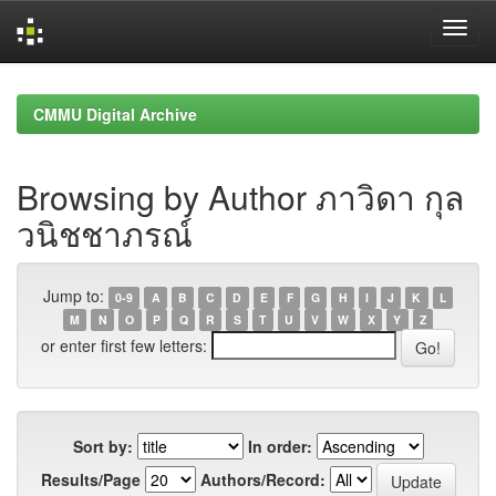
Skip
navigation
CMMU Digital Archive
Browsing by Author ภาวิดา กุล
วนิชชาภรณ์
Jump to:
0-9
A
B
C
D
E
F
G
H
I
J
K
L
M
N
O
P
Q
R
S
T
U
V
W
X
Y
Z
or enter first few letters:
Sort by:
In order:
Results/Page
Authors/Record: