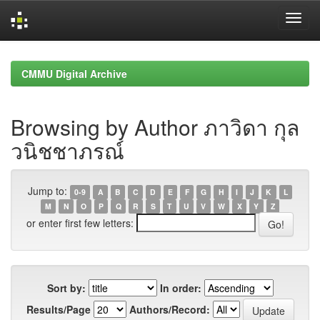
Skip
navigation
CMMU Digital Archive
Browsing by Author ภาวิดา กุล
วนิชชาภรณ์
Jump to:
0-9
A
B
C
D
E
F
G
H
I
J
K
L
M
N
O
P
Q
R
S
T
U
V
W
X
Y
Z
or enter first few letters:
Sort by:
In order:
Results/Page
Authors/Record: