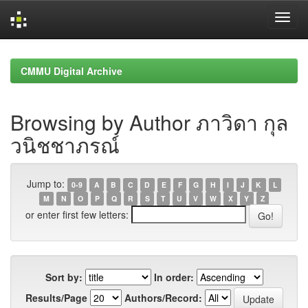
Skip
navigation
CMMU Digital Archive
Browsing by Author ภาวิดา กุล
วนิชชาภรณ์
Jump to:
0-9
A
B
C
D
E
F
G
H
I
J
K
L
M
N
O
P
Q
R
S
T
U
V
W
X
Y
Z
or enter first few letters:
Sort by:
In order:
Results/Page
Authors/Record: