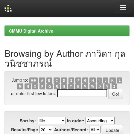
Skip
navigation
CMMU Digital Archive
Browsing by Author ภาวิดา กุล
วนิชชาภรณ์
Jump to:
0-9
A
B
C
D
E
F
G
H
I
J
K
L
M
N
O
P
Q
R
S
T
U
V
W
X
Y
Z
or enter first few letters:
Sort by:
In order:
Results/Page
Authors/Record: