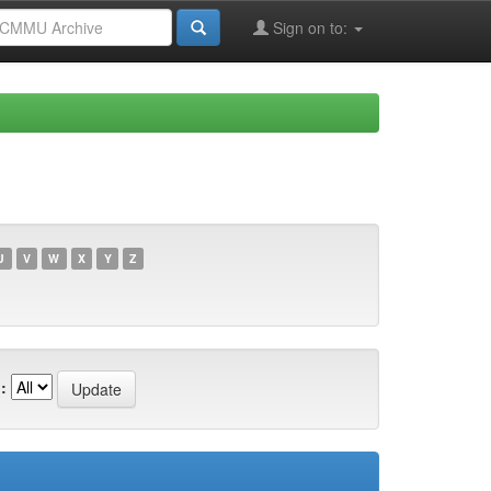
Sign on to:
U
V
W
X
Y
Z
: