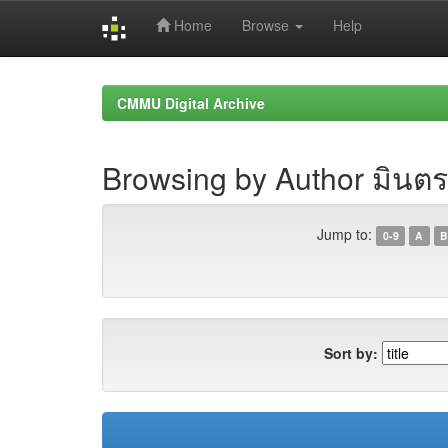
Home
Browse
Help
Skip
navigation
CMMU Digital Archive
Browsing by Author มินตร
Jump to:
0-9
A
B
Sort by: