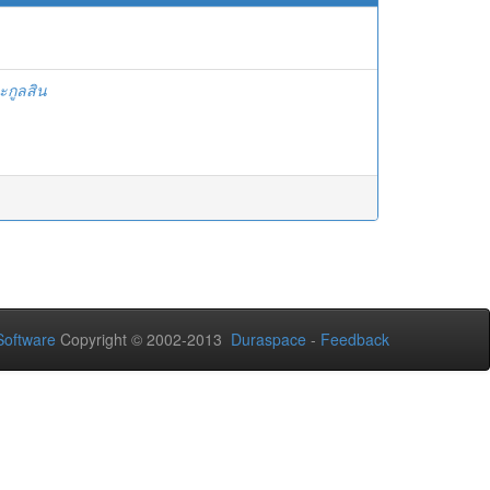
ะกูลสิน
oftware
Copyright © 2002-2013
Duraspace
-
Feedback