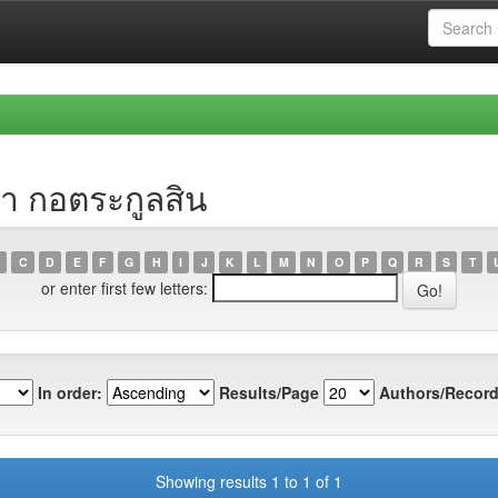
า กอตระกูลสิน
C
D
E
F
G
H
I
J
K
L
M
N
O
P
Q
R
S
T
or enter first few letters:
In order:
Results/Page
Authors/Record
Showing results 1 to 1 of 1