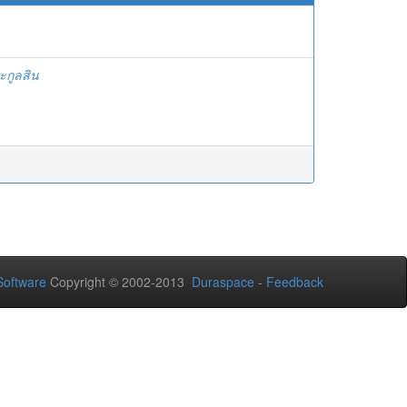
ะกูลสิน
oftware
Copyright © 2002-2013
Duraspace
-
Feedback