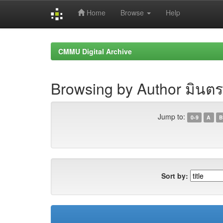
Home
Browse
Help
Skip
navigation
CMMU Digital Archive
Browsing by Author มินตร
Jump to:
0-9
A
B
Sort by: