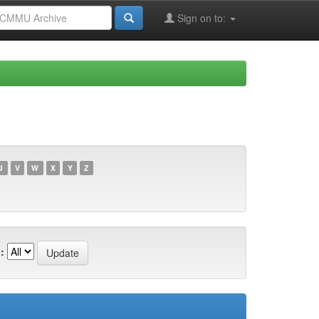
Sign on to:
U
V
W
X
Y
Z
: