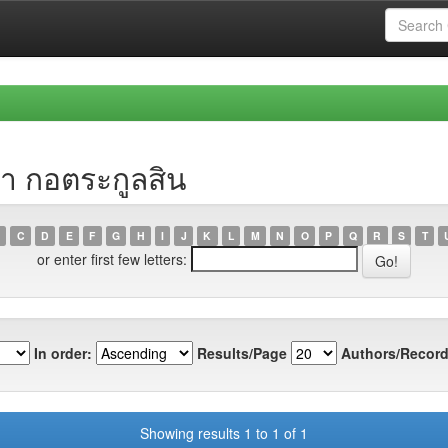
า กอตระกูลสิน
C
D
E
F
G
H
I
J
K
L
M
N
O
P
Q
R
S
T
or enter first few letters:
In order:
Results/Page
Authors/Record
Showing results 1 to 1 of 1