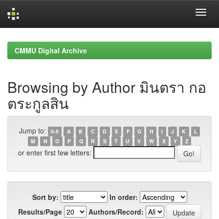
Skip
navigation
CMMU Digital Archive
Browsing by Author มินตรา กอ
ตระกูลสิน
Jump to:
0-9
A
B
C
D
E
F
G
H
I
J
K
L
M
N
O
P
Q
R
S
T
U
V
W
X
Y
Z
or enter first few letters:
Sort by:
In order:
Results/Page
Authors/Record: