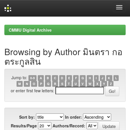
Skip
navigation
CMMU Digital Archive
Browsing by Author มินตรา กอ
ตระกูลสิน
Jump to:
0-9
A
B
C
D
E
F
G
H
I
J
K
L
M
N
O
P
Q
R
S
T
U
V
W
X
Y
Z
or enter first few letters:
Sort by:
In order:
Results/Page
Authors/Record: