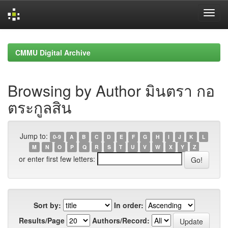
Skip
navigation
CMMU Digital Archive
Browsing by Author มินตรา กอ
ตระกูลสิน
Jump to:
0-9
A
B
C
D
E
F
G
H
I
J
K
L
M
N
O
P
Q
R
S
T
U
V
W
X
Y
Z
or enter first few letters:
Sort by:
In order:
Results/Page
Authors/Record: