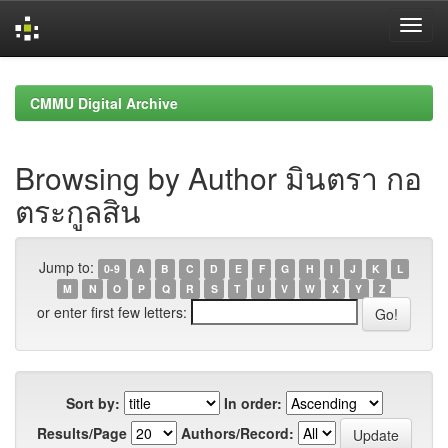
Skip
navigation
CMMU Digital Archive
Browsing by Author มินตรา กอ
ตระกูลสิน
Jump to:
0-9
A
B
C
D
E
F
G
H
I
J
K
L
M
N
O
P
Q
R
S
T
U
V
W
X
Y
Z
or enter first few letters:
Sort by:
In order:
Results/Page
Authors/Record: