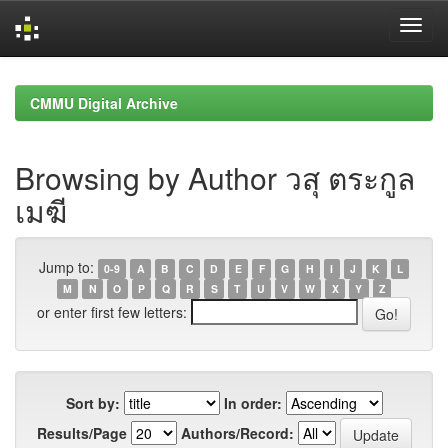
Skip
navigation
CMMU Digital Archive
Browsing by Author วสุ ตระกูล
เมฆี
Jump to:
0-9
A
B
C
D
E
F
G
H
I
J
K
L
M
N
O
P
Q
R
S
T
U
V
W
X
Y
Z
or enter first few letters:
Sort by:
In order:
Results/Page
Authors/Record: