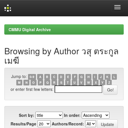
Skip
navigation
CMMU Digital Archive
Browsing by Author วสุ ตระกูล
เมฆี
Jump to:
0-9
A
B
C
D
E
F
G
H
I
J
K
L
M
N
O
P
Q
R
S
T
U
V
W
X
Y
Z
or enter first few letters:
Sort by:
In order:
Results/Page
Authors/Record: