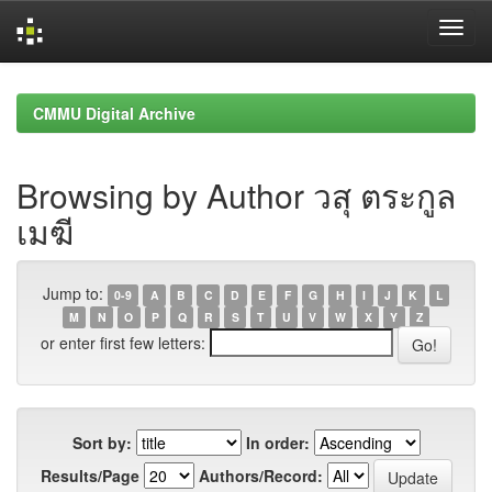
Skip
navigation
CMMU Digital Archive
Browsing by Author วสุ ตระกูล
เมฆี
Jump to:
0-9
A
B
C
D
E
F
G
H
I
J
K
L
M
N
O
P
Q
R
S
T
U
V
W
X
Y
Z
or enter first few letters:
Sort by:
In order:
Results/Page
Authors/Record: