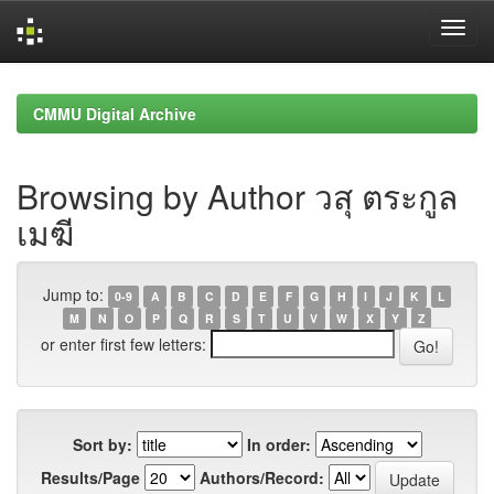
Skip
navigation
CMMU Digital Archive
Browsing by Author วสุ ตระกูล
เมฆี
Jump to:
0-9
A
B
C
D
E
F
G
H
I
J
K
L
M
N
O
P
Q
R
S
T
U
V
W
X
Y
Z
or enter first few letters:
Sort by:
In order:
Results/Page
Authors/Record: