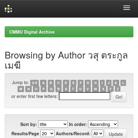
Skip
navigation
CMMU Digital Archive
Browsing by Author วสุ ตระกูล
เมฆี
Jump to:
0-9
A
B
C
D
E
F
G
H
I
J
K
L
M
N
O
P
Q
R
S
T
U
V
W
X
Y
Z
or enter first few letters:
Sort by:
In order:
Results/Page
Authors/Record: