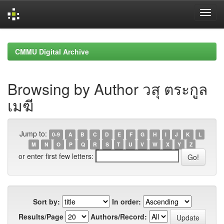
Skip
navigation
CMMU Digital Archive
Browsing by Author วสุ ตระกูล
เมฆี
Jump to:
0-9
A
B
C
D
E
F
G
H
I
J
K
L
M
N
O
P
Q
R
S
T
U
V
W
X
Y
Z
or enter first few letters:
Sort by:
In order:
Results/Page
Authors/Record: