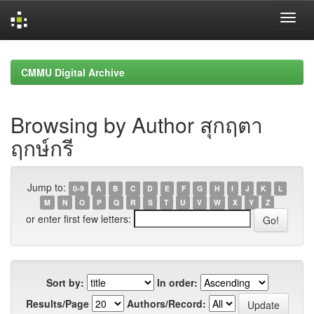
Skip
navigation
CMMU Digital Archive
Browsing by Author สุกฤตา
ฤกษ์กรี
Jump to:
0-9
A
B
C
D
E
F
G
H
I
J
K
L
M
N
O
P
Q
R
S
T
U
V
W
X
Y
Z
or enter first few letters:
Sort by:
In order:
Results/Page
Authors/Record: