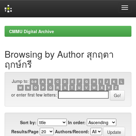
Skip
navigation
CMMU Digital Archive
Browsing by Author สุกฤตา
ฤกษ์กรี
Jump to:
0-9
A
B
C
D
E
F
G
H
I
J
K
L
M
N
O
P
Q
R
S
T
U
V
W
X
Y
Z
or enter first few letters:
Sort by:
In order:
Results/Page
Authors/Record: