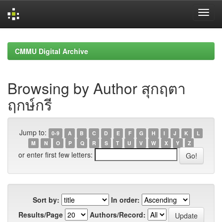
Skip
navigation
CMMU Digital Archive
Browsing by Author สุกฤตา
ฤกษ์กรี
Jump to:
0-9
A
B
C
D
E
F
G
H
I
J
K
L
M
N
O
P
Q
R
S
T
U
V
W
X
Y
Z
or enter first few letters:
Sort by:
In order:
Results/Page
Authors/Record: