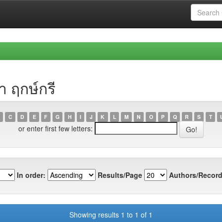
า ฤกษ์กรี
C
D
E
F
G
H
I
J
K
L
M
N
O
P
Q
R
S
T
or enter first few letters:
In order:
Results/Page
Authors/Record
Showing results 1 to 1 of 1