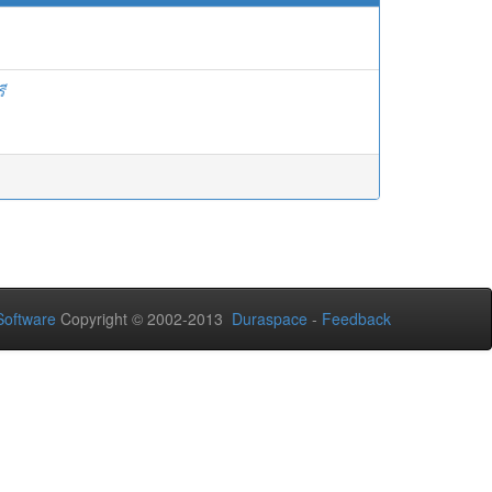
ี
oftware
Copyright © 2002-2013
Duraspace
-
Feedback