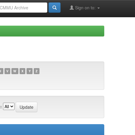
Sign on to:
U
V
W
X
Y
Z
: