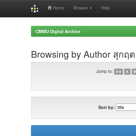
Home
Browse
Help
Skip
navigation
CMMU Digital Archive
Browsing by Author สุกฤต
Jump to:
0-9
A
B
Sort by: