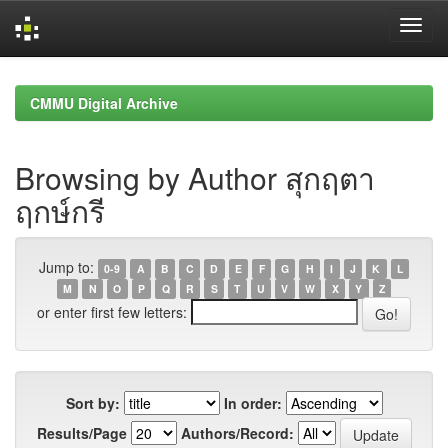
Skip
navigation
CMMU Digital Archive
Browsing by Author สุกฤตา
ฤกษ์กรี
Jump to:
0-9
A
B
C
D
E
F
G
H
I
J
K
L
M
N
O
P
Q
R
S
T
U
V
W
X
Y
Z
or enter first few letters:
Sort by:
In order:
Results/Page
Authors/Record: