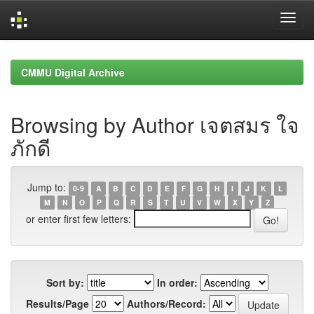
Skip
navigation
CMMU Digital Archive
Browsing by Author เจตสมร ใจ
ภักดี
Jump to:
0-9
A
B
C
D
E
F
G
H
I
J
K
L
M
N
O
P
Q
R
S
T
U
V
W
X
Y
Z
or enter first few letters:
Sort by:
In order:
Results/Page
Authors/Record: