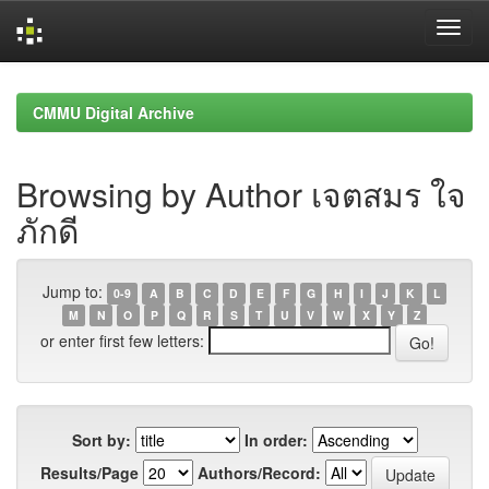
Skip
navigation
CMMU Digital Archive
Browsing by Author เจตสมร ใจ
ภักดี
Jump to:
0-9
A
B
C
D
E
F
G
H
I
J
K
L
M
N
O
P
Q
R
S
T
U
V
W
X
Y
Z
or enter first few letters:
Sort by:
In order:
Results/Page
Authors/Record: