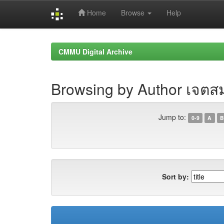
Home
Browse
Help
Skip
navigation
CMMU Digital Archive
Browsing by Author เจตสม
Jump to:
0-9
A
B
Sort by: