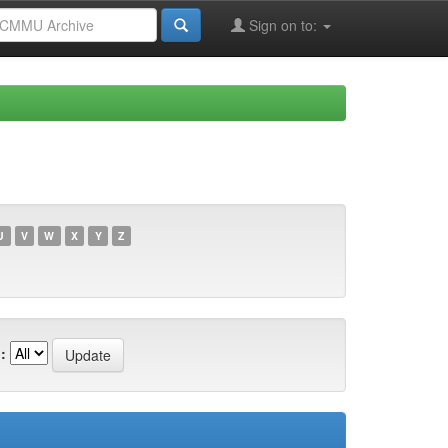
Sign on to:
U
V
W
X
Y
Z
: