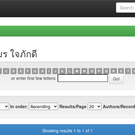
ร ใจภักดี
C
D
E
F
G
H
I
J
K
L
M
N
O
P
Q
R
S
T
or enter first few letters:
In order:
Results/Page
Authors/Record
Showing results 1 to 1 of 1