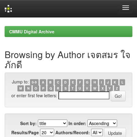
Skip
navigation
CMMU Digital Archive
Browsing by Author เจตสมร ใจ
ภักดี
Jump to:
0-9
A
B
C
D
E
F
G
H
I
J
K
L
M
N
O
P
Q
R
S
T
U
V
W
X
Y
Z
or enter first few letters:
Sort by:
In order:
Results/Page
Authors/Record: