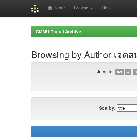
Home
Browse
Help
Skip
navigation
CMMU Digital Archive
Browsing by Author เจตสม
Jump to:
0-9
A
B
Sort by: