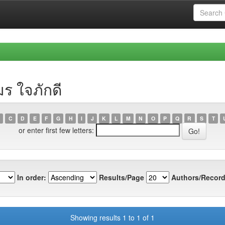
ร ใจภักดี
C
D
E
F
G
H
I
J
K
L
M
N
O
P
Q
R
S
T
or enter first few letters:
In order:
Results/Page
Authors/Record
Showing results 1 to 1 of 1