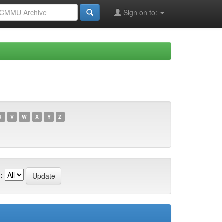
Sign on to:
U
V
W
X
Y
Z
: