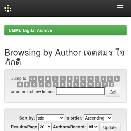
Skip
navigation
CMMU Digital Archive
Browsing by Author เจตสมร ใจ
ภักดี
Jump to:
0-9
A
B
C
D
E
F
G
H
I
J
K
L
M
N
O
P
Q
R
S
T
U
V
W
X
Y
Z
or enter first few letters:
Sort by:
In order:
Results/Page
Authors/Record: