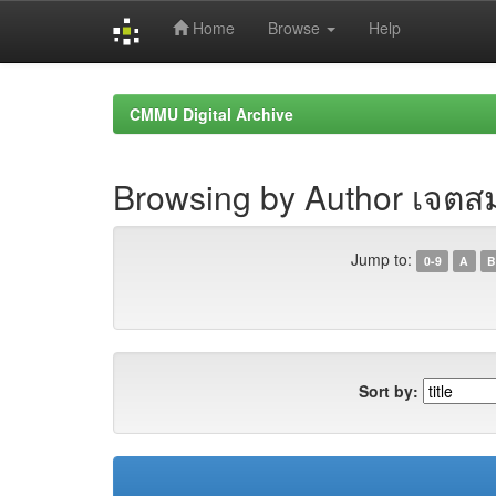
Home
Browse
Help
Skip
navigation
CMMU Digital Archive
Browsing by Author เจตสม
Jump to:
0-9
A
B
Sort by: