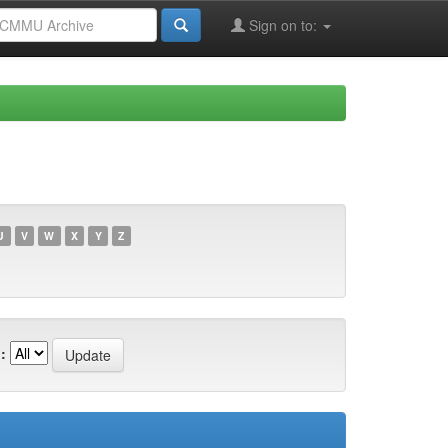
Sign on to:
U
V
W
X
Y
Z
: