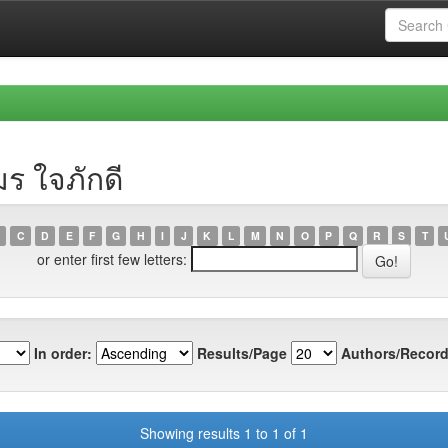
ร ใจภักดี
C
D
E
F
G
H
I
J
K
L
M
N
O
P
Q
R
S
T
or enter first few letters:
In order:
Results/Page
Authors/Record
Showing results 1 to 1 of 1