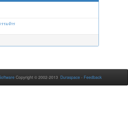
ธรรมจักร
oftware
Copyright © 2002-2013
Duraspace
-
Feedback