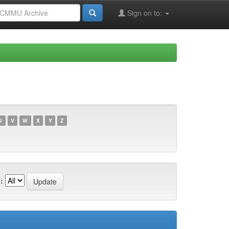
Sign on to:
U
V
W
X
Y
Z
: