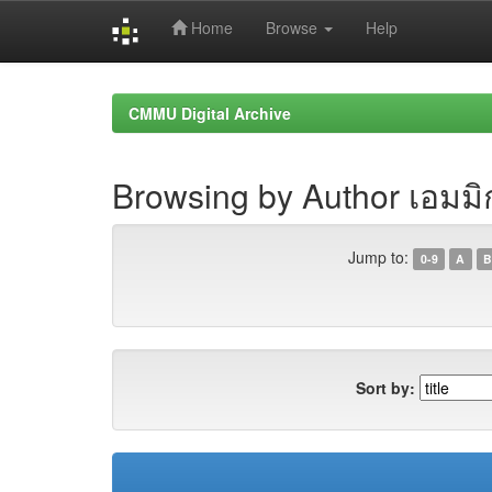
Home
Browse
Help
Skip
navigation
CMMU Digital Archive
Browsing by Author เอมม
Jump to:
0-9
A
B
Sort by: