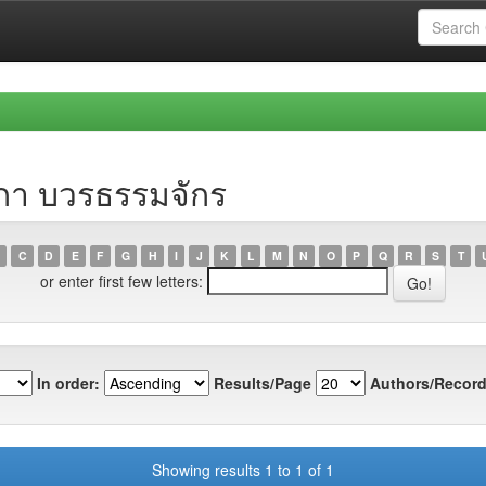
ิกา บวรธรรมจักร
C
D
E
F
G
H
I
J
K
L
M
N
O
P
Q
R
S
T
or enter first few letters:
In order:
Results/Page
Authors/Record
Showing results 1 to 1 of 1