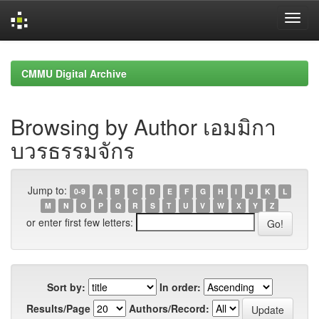
Skip
navigation
CMMU Digital Archive
Browsing by Author เอมมิกา
บวรธรรมจักร
Jump to:
0-9
A
B
C
D
E
F
G
H
I
J
K
L
M
N
O
P
Q
R
S
T
U
V
W
X
Y
Z
or enter first few letters:
Sort by:
In order:
Results/Page
Authors/Record: