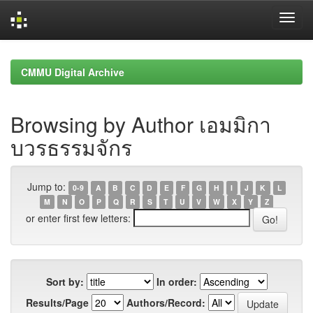
Skip
navigation
CMMU Digital Archive
Browsing by Author เอมมิกา
บวรธรรมจักร
Jump to:
0-9
A
B
C
D
E
F
G
H
I
J
K
L
M
N
O
P
Q
R
S
T
U
V
W
X
Y
Z
or enter first few letters:
Sort by:
In order:
Results/Page
Authors/Record: