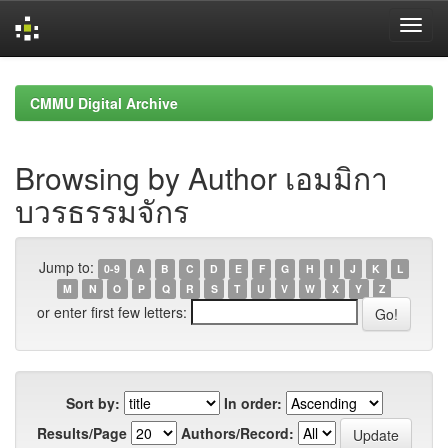
Skip
navigation
CMMU Digital Archive
Browsing by Author เอมมิกา
บวรธรรมจักร
Jump to:
0-9
A
B
C
D
E
F
G
H
I
J
K
L
M
N
O
P
Q
R
S
T
U
V
W
X
Y
Z
or enter first few letters:
Sort by:
In order:
Results/Page
Authors/Record: