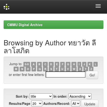
Skip
navigation
CMMU Digital Archive
Browsing by Author ทยาวัต ลี
ลาโสภิต
Jump to:
0-9
A
B
C
D
E
F
G
H
I
J
K
L
M
N
O
P
Q
R
S
T
U
V
W
X
Y
Z
or enter first few letters:
Sort by:
In order:
Results/Page
Authors/Record: