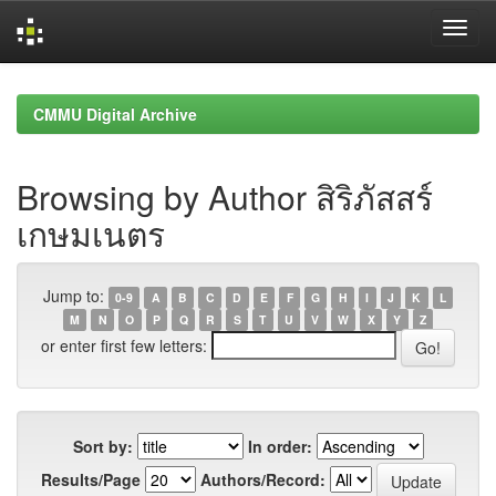
Skip
navigation
CMMU Digital Archive
Browsing by Author สิริภัสสร์
เกษมเนตร
Jump to:
0-9
A
B
C
D
E
F
G
H
I
J
K
L
M
N
O
P
Q
R
S
T
U
V
W
X
Y
Z
or enter first few letters:
Sort by:
In order:
Results/Page
Authors/Record: