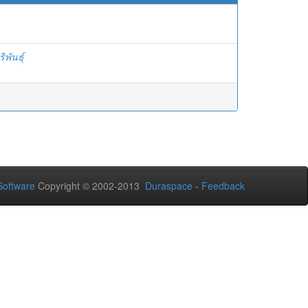
ิพันธุ์
oftware
Copyright © 2002-2013
Duraspace
-
Feedback