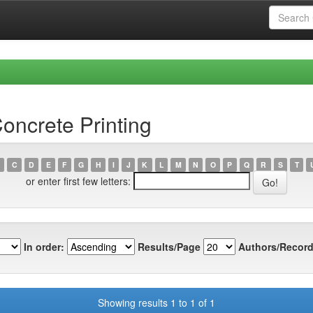
oncrete Printing
C
D
E
F
G
H
I
J
K
L
M
N
O
P
Q
R
S
T
or enter first few letters:
In order:
Results/Page
Authors/Record
Showing results 1 to 1 of 1