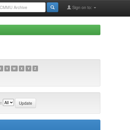
Sign on to:
U
V
W
X
Y
Z
: