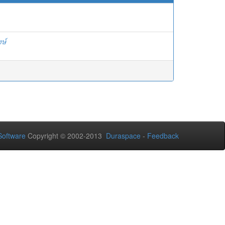
งษ์
oftware
Copyright © 2002-2013
Duraspace
-
Feedback