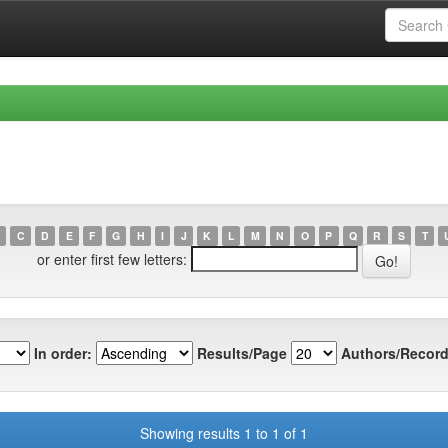
C
D
E
F
G
H
I
J
K
L
M
N
O
P
Q
R
S
T
or enter first few letters:
In order:
Results/Page
Authors/Record
Showing results 1 to 1 of 1