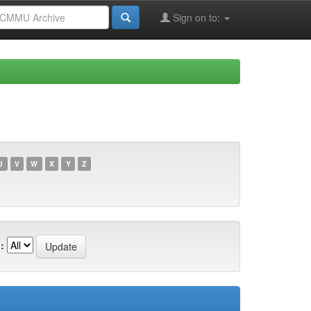
Sign on to:
U
V
W
X
Y
Z
: