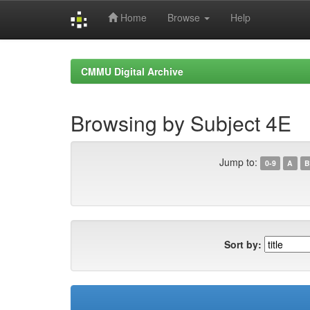
Home
Browse
Help
Skip
navigation
CMMU Digital Archive
Browsing by Subject 4E
Jump to:
0-9
A
B
Sort by: