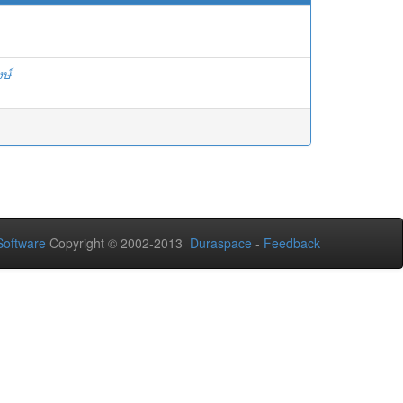
งษ์
oftware
Copyright © 2002-2013
Duraspace
-
Feedback