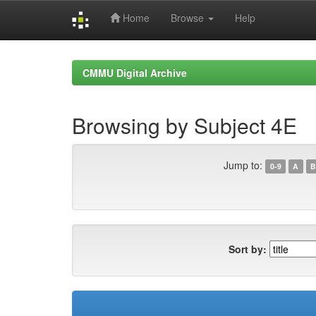
Home
Browse
Help
Skip
navigation
CMMU Digital Archive
Browsing by Subject 4E
Jump to:
0-9
A
B
Sort by: