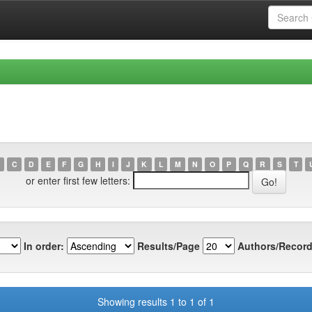
C
D
E
F
G
H
I
J
K
L
M
N
O
P
Q
R
S
T
or enter first few letters:
In order:
Results/Page
Authors/Record
Showing results 1 to 1 of 1