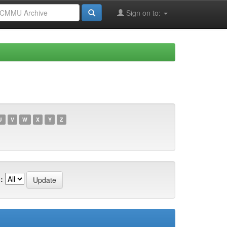
Sign on to:
U
V
W
X
Y
Z
: