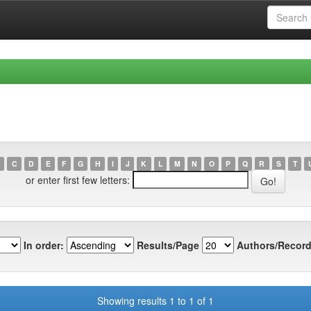
C
D
E
F
G
H
I
J
K
L
M
N
O
P
Q
R
S
T
or enter first few letters:
In order:
Results/Page
Authors/Record
Showing results 1 to 1 of 1