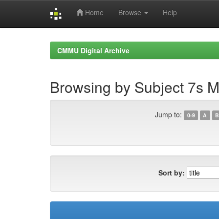
Home
Browse
Help
Skip
navigation
CMMU Digital Archive
Browsing by Subject 7s 
Jump to:
0-9
A
B
Sort by: