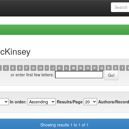
McKinsey
C
D
E
F
G
H
I
J
K
L
M
N
O
P
Q
R
S
T
or enter first few letters:
In order:
Results/Page
Authors/Record
Showing results 1 to 1 of 1