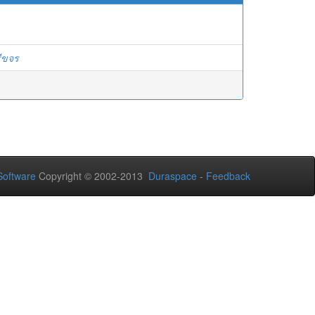
ีขจร
oftware
Copyright © 2002-2013
Duraspace
-
Feedback