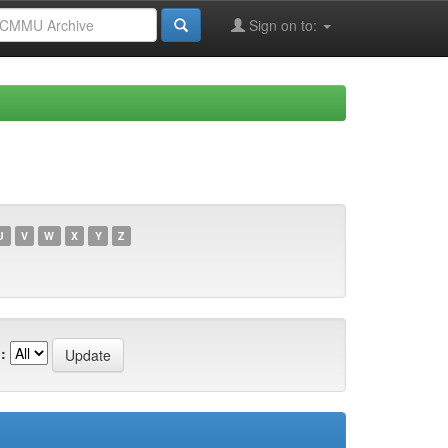
Sign on to:
U
V
W
X
Y
Z
: