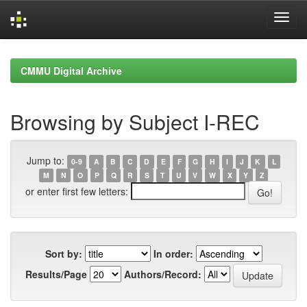
Skip
navigation
CMMU Digital Archive
Browsing by Subject I-REC
Jump to:
0-9
A
B
C
D
E
F
G
H
I
J
K
L
M
N
O
P
Q
R
S
T
U
V
W
X
Y
Z
or enter first few letters:
Sort by:
In order:
Results/Page
Authors/Record: