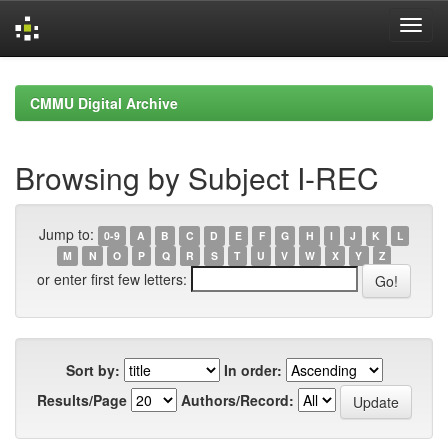
Skip
navigation
CMMU Digital Archive
Browsing by Subject I-REC
Jump to:
0-9
A
B
C
D
E
F
G
H
I
J
K
L
M
N
O
P
Q
R
S
T
U
V
W
X
Y
Z
or enter first few letters:
Sort by:
In order:
Results/Page
Authors/Record: