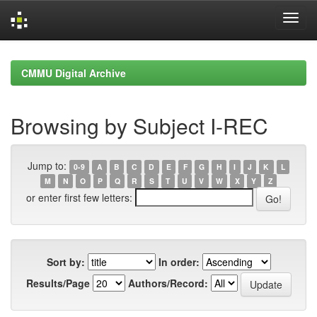
Skip
navigation
CMMU Digital Archive
Browsing by Subject I-REC
Jump to:
0-9
A
B
C
D
E
F
G
H
I
J
K
L
M
N
O
P
Q
R
S
T
U
V
W
X
Y
Z
or enter first few letters:
Sort by:
In order:
Results/Page
Authors/Record: