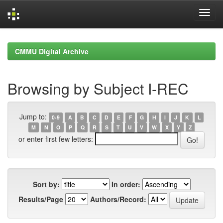
Skip
navigation
CMMU Digital Archive
Browsing by Subject I-REC
Jump to:
0-9
A
B
C
D
E
F
G
H
I
J
K
L
M
N
O
P
Q
R
S
T
U
V
W
X
Y
Z
or enter first few letters:
Sort by:
In order:
Results/Page
Authors/Record: