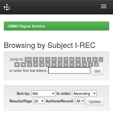
Skip
navigation
CMMU Digital Archive
Browsing by Subject I-REC
Jump to:
0-9
A
B
C
D
E
F
G
H
I
J
K
L
M
N
O
P
Q
R
S
T
U
V
W
X
Y
Z
or enter first few letters:
Sort by:
In order:
Results/Page
Authors/Record: