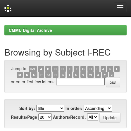
Skip
navigation
CMMU Digital Archive
Browsing by Subject I-REC
Jump to:
0-9
A
B
C
D
E
F
G
H
I
J
K
L
M
N
O
P
Q
R
S
T
U
V
W
X
Y
Z
or enter first few letters:
Sort by:
In order:
Results/Page
Authors/Record: