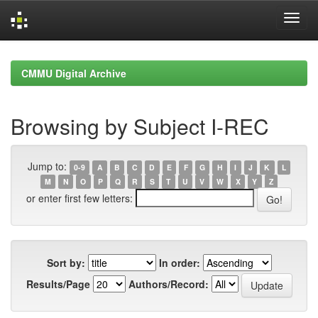
Skip
navigation
CMMU Digital Archive
Browsing by Subject I-REC
Jump to:
0-9
A
B
C
D
E
F
G
H
I
J
K
L
M
N
O
P
Q
R
S
T
U
V
W
X
Y
Z
or enter first few letters:
Sort by:
In order:
Results/Page
Authors/Record: