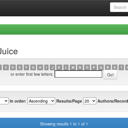
Juice
C
D
E
F
G
H
I
J
K
L
M
N
O
P
Q
R
S
T
or enter first few letters:
In order:
Results/Page
Authors/Record
Showing results 1 to 1 of 1