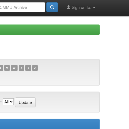
Sign on to:
U
V
W
X
Y
Z
: