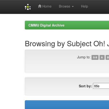
Home
Browse
Help
Skip
navigation
CMMU Digital Archive
Browsing by Subject Oh! 
Jump to:
0-9
A
B
Sort by: