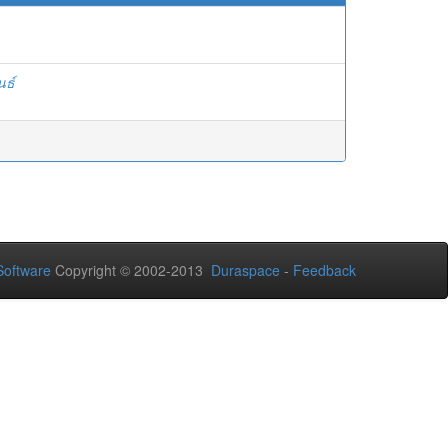
นธ์
oftware
Copyright © 2002-2013
Duraspace
-
Feedback