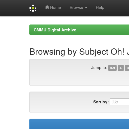
Home
Browse
Help
Skip
navigation
CMMU Digital Archive
Browsing by Subject Oh! 
Jump to:
0-9
A
B
Sort by: