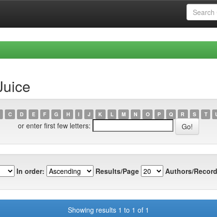
Juice
C
D
E
F
G
H
I
J
K
L
M
N
O
P
Q
R
S
T
or enter first few letters:
In order:
Results/Page
Authors/Record
Showing results 1 to 1 of 1