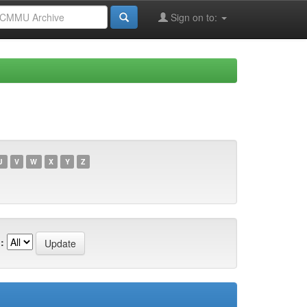
Sign on to:
U
V
W
X
Y
Z
: