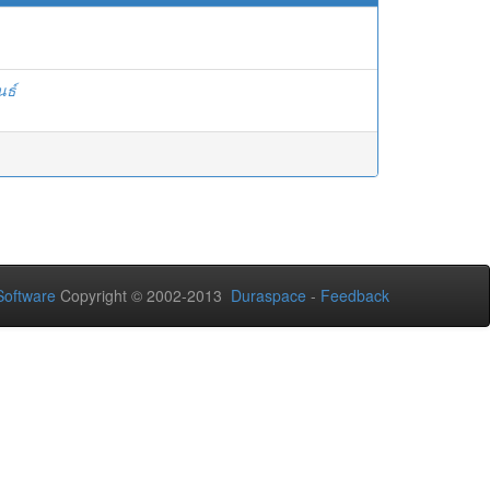
นธ์
oftware
Copyright © 2002-2013
Duraspace
-
Feedback