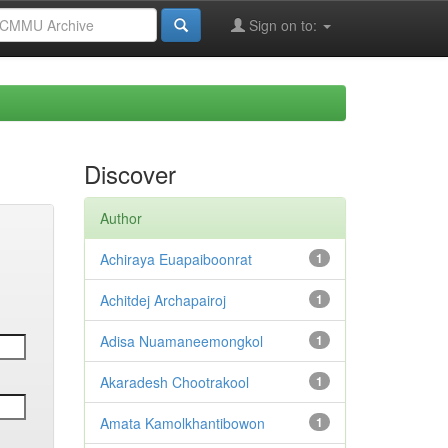
Sign on to:
Discover
Author
Achiraya Euapaiboonrat
1
Achitdej Archapairoj
1
Adisa Nuamaneemongkol
1
Akaradesh Chootrakool
1
Amata Kamolkhantibowon
1