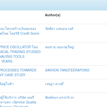
Author(s)
และโครงสร้างเงินทุนของ
กิตติยา แท่นธนวงศ์
ศไทย โดยวิธี Credit Score
E PRICE OSCILLATOR โดย
สมชาย กองเกตุใหญ่
ECHNICAL TRADING STUDIED
NALYSIS TOOLS
 YEARS.
 PROCESSES TOWARDS
SAKHON TANGTEERAPONG
NY CASE STUDY
้อคูโบต้า
เจษฎา ดวงดี
ใช้บริการ บริษัท เคอรี่
พิมพ์ชนก อรรถวิเวก
มหานคร =Service Quality
 Express (Thailand)