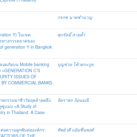
กรกช นาคชำนาญ
eration Y) ในเขต
ศุภรัสมิ์ สายค้ำ
สารทางการตลาดของ
e of generation Y in Bangkok
ปลอดภัยบน Mobile banking
บุญช่วย โค้วตระกูล
ทย =GENERATION C’S
URITY ISSUES OF
D BY COMMERCIAL BANKS
หกรรมยาชีววัตถุคล้ายคลึง
จิตราพร ก้อนมณี
ูซูแมบ =A Study of
stry in Thailand: A Case
ต่อความผูกพันต่อองค์กร:
ทิพย์วดี แย้มชื่นพงศ์
ก =FACTORS OF THE