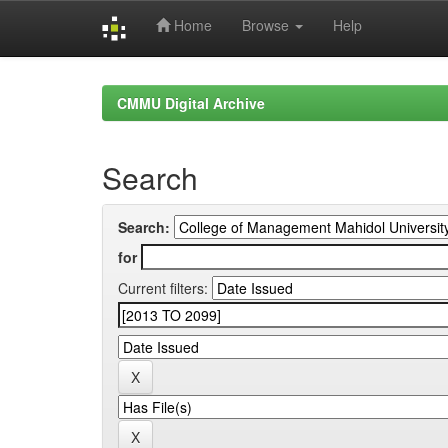
Home
Browse
Help
Skip
navigation
CMMU Digital Archive
Search
Search:
for
Current filters: