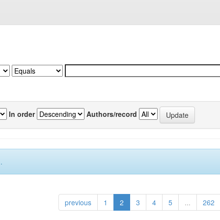
In order
Authors/record
.
previous
1
2
3
4
5
...
262