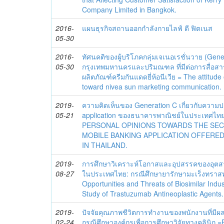
Company Limited in Bangkok.
2016-
แผนธุรกิจสถานออกกำลังกายไลฟ์ ดี ฟิตเนส
05-30
2016-
ทัศนคติของผู้บริโภคกลุ่มเจเนอเรชั่นวาย (Gen
05-30
กรุงเทพมหานครและปริมณฑล ที่มีต่อการสื่อ
ผลิตภัณฑ์ครีมกันแดดยี่ห้อนีเวีย = The attitud
toward nivea sun marketing communication.
2019-
ความคิดเห็นของ Generation C เกี่ยวกับความ
05-21
application ของธนาคารพาณิชย์ในประเทศไ
PERSONAL OPINIONS TOWARDS THE SEC
MOBILE BANKING APPLICATION OFFERE
IN THAILAND.
2019-
การศึกษาวิเคราะห์โอกาสและอุปสรรคของอุตสา
08-27
ในประเทศไทย: กรณีศึกษายารักษามะเร็งทราสท
Opportunities and Threats of Biosimilar Indu
Study of Trastuzumab Antineoplastic Agents.
2019-
ปัจจัยคุณภาพชีวิตการทำงานของพนักงานที่มีผล
02-24
กรณีศึกษาองค์กรเพื่อการศึกษาวิจัยทางคลินิ