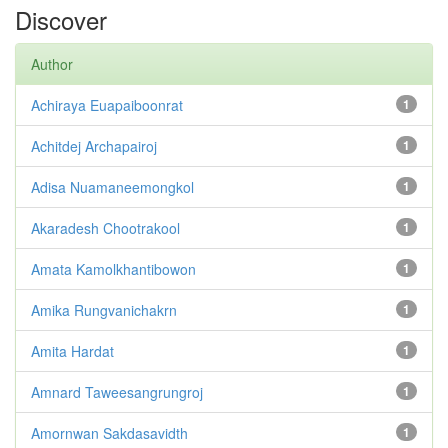
Discover
Author
Achiraya Euapaiboonrat
1
Achitdej Archapairoj
1
Adisa Nuamaneemongkol
1
Akaradesh Chootrakool
1
Amata Kamolkhantibowon
1
Amika Rungvanichakrn
1
Amita Hardat
1
Amnard Taweesangrungroj
1
Amornwan Sakdasavidth
1